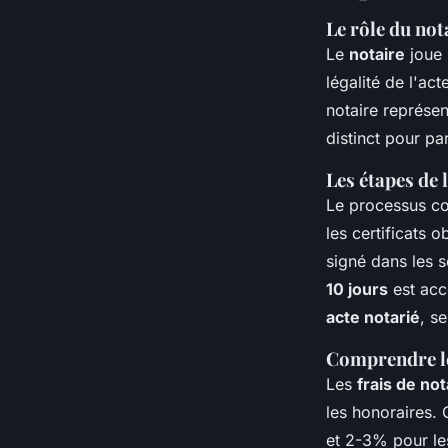
Le rôle du not
Le
notaire
joue 
légalité de l'ac
notaire représen
distinct pour par
Les étapes de 
Le processus c
les certificats 
signé dans les s
10 jours
est acco
acte notarié
, s
Comprendre les
Les
frais de not
les honoraires. 
et 2-3% pour les