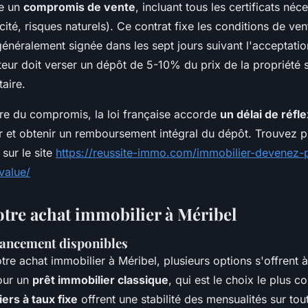
ge un
compromis de vente
, incluant tous les certificats néc
icité, risques naturels). Ce contrat fixe les conditions de ve
 généralement signée dans les sept jours suivant l'acceptation
teur doit verser un dépôt de 5-10% du prix de la propriété 
aire.
ure du compromis, la loi française accorde
un délai de réfl
er et obtenir un remboursement intégral du dépôt. Trouvez p
sur le site
https://reussite-immo.com/immobilier-devenez-p
value/
otre achat immobilier à Méribel
nancement disponibles
tre achat immobilier à Méribel, plusieurs options s'offrent 
our un
prêt immobilier classique
, qui est le choix le plus c
ers à taux fixe
offrent une stabilité des mensualités sur tou