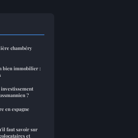
lière chambéry
n bien immobilier :
s
n investissement
aussmannien ?
re en espagne
'il faut savoir sur
colocataires et