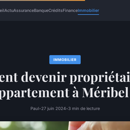
eil
Actu
Assurance
Banque
Crédits
Finance
Immobilier
IMMOBILIER
t devenir propriétai
ppartement à Méribel
Paul
•
27 juin 2024
•
3 min de lecture