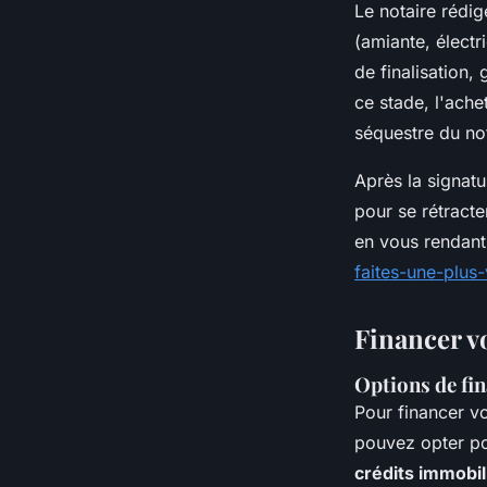
Le notaire rédi
(amiante, électr
de finalisation,
ce stade, l'ache
séquestre du not
Après la signat
pour se rétract
en vous rendant 
faites-une-plus-
Financer v
Options de fi
Pour financer vo
pouvez opter p
crédits immobili