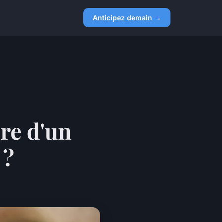
Anticipez demain →
re d'un
 ?