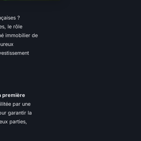
çaises ?
s, le rôle
hé immobilier de
eureux
nvestissement
a première
litée par une
ur garantir la
deux parties,