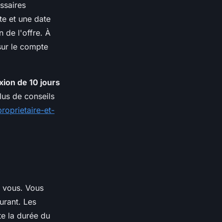
essaires
nte et une date
 de l'offre. À
sur le compte
exion de 10 jours
lus de conseils
roprietaire-et-
à vous. Vous
ourant. Les
te la durée du