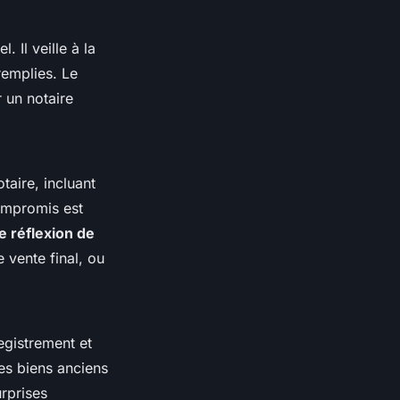
 Il veille à la
remplies. Le
 un notaire
taire, incluant
compromis est
e réflexion de
 vente final, ou
egistrement et
es biens anciens
urprises