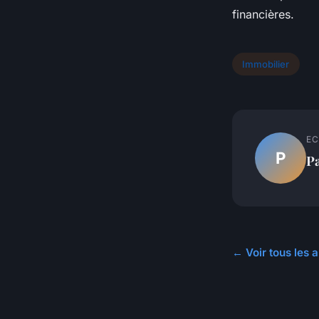
financières.
Immobilier
EC
P
P
← Voir tous les a