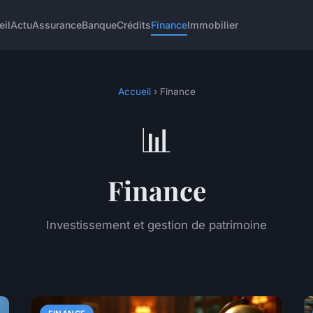
eil
Actu
Assurance
Banque
Crédits
Finance
Immobilier
Accueil
› Finance
📊
Finance
Investissement et gestion de patrimoine