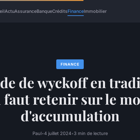
eil
Actu
Assurance
Banque
Crédits
Finance
Immobilier
FINANCE
e de wyckoff en tradi
l faut retenir sur le m
d'accumulation
Paul
•
4 juillet 2024
•
3 min de lecture