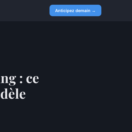
Anticipez demain →
ng : ce
odèle