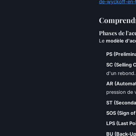
de-wyckoff-en-t
Comprendre
Phases de l'ac
Le
modèle d'ac
PS (Prelimin
SC (Selling 
d'un rebond.
AR (Automati
pression de 
ST (Seconda
SOS (Sign of
LPS (Last Po
BU (Back-Up