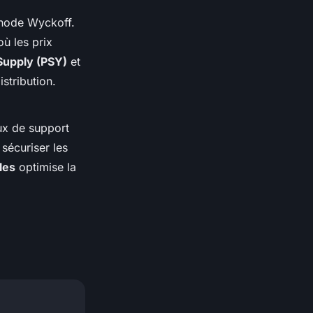
thode Wyckoff.
ù les prix
Supply (PSY)
et
stribution.
ux de support
sécuriser les
les
optimise la