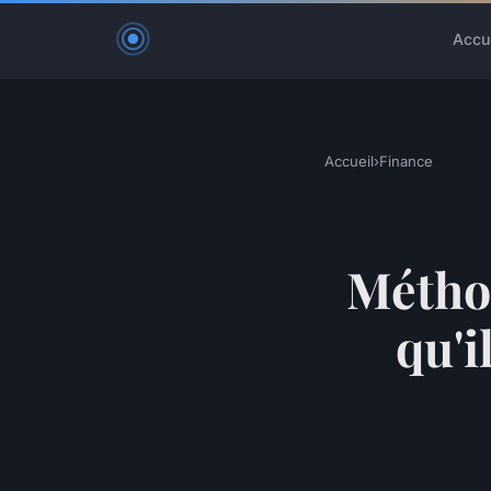
Accu
Accueil
›
Finance
Méthod
qu'i