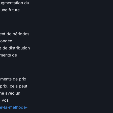
augmentation du
une future
ent de périodes
olongée
 de distribution
ements de
ements de prix
prix, cela peut
ume avec un
z vos
ser-la-methode-