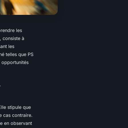
rendre les
 consiste à
ant les
hé telles que PS
s opportunités
lle stipule que
 cas contraire.
te en observant