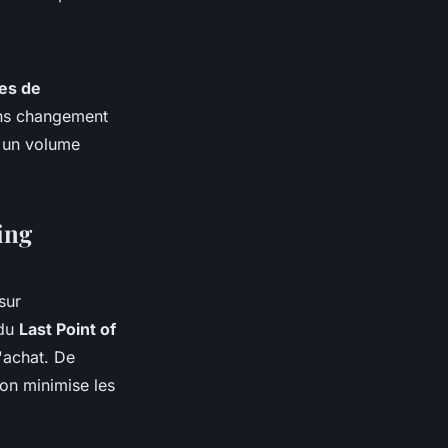
es de
ns changement
c un volume
ing
sur
 du
Last Point of
'achat. De
on minimise les